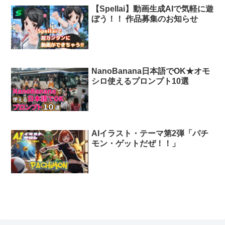
【Spellai】動画生成AIで気軽に遊
ぼう！！ 作品募集のお知らせ
NanoBanana日本語でOK★オモ
シロ使えるプロンプト10選
AIイラスト・テーマ第2弾「パチ
モン・ゲットだぜ！！」