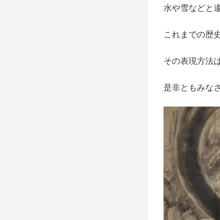
水や雪などと
これまでの歴
その表現方法
是非ともみな