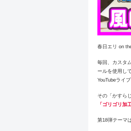
春日エリ on t
毎回、カスタム
ールを使用し
YouTubeラ
その「かすら
「ゴリゴリ加
第18弾テーマ