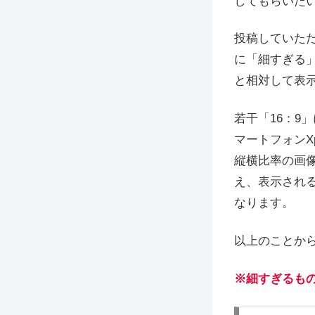
してもらいた
投稿していただ
に「細すぎる
と相対して表
若干「16：9
マートフォンX
縦横比率の画
え、表示され
なります。
以上のことか
※細すぎるも