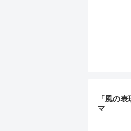
「風の表
マ