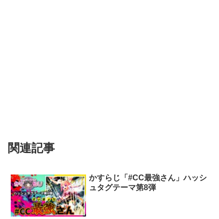
関連記事
かすらじ「#CC最強さん」ハッシ
ュタグテーマ第8弾