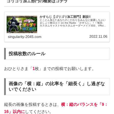
ゴリゴリ加工部門の概要はコチラ
かすらじ【ゴリゴリ加工部門】新設!!
とことん加工!! あなたのこだわりをみんなに披露しちゃい
ましょ☆春日エリ on the Radio 「かすらじ」！！毎回、
カスタムキャストやカスタムオーダーメイド3D2、VRoid
などなど、3Dアバターツールを使用して、シーズンごとの
テーマ...
2022.11.06
singularity-2045.com
投稿枚数のルール
おひとりさま「
1
枚」までの投稿でお願いします。
画像の「横：縦」の比率を「細長く」し過ぎな
いでください
縦長の画像を投稿するときは、
横：縦のバランスを「9：
16」以内に
してください。