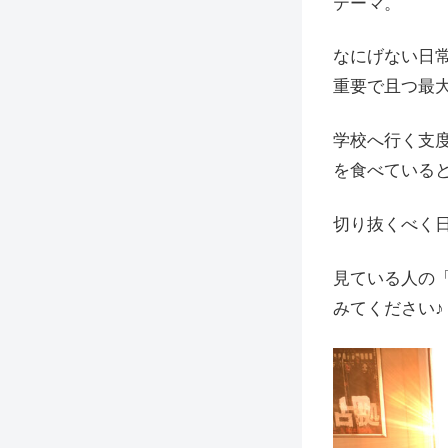
テーマ。
なにげない日
重要で且つ最
学校へ行く支
を食べている
切り抜くべく
見ている人の
みてください♪