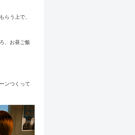
もらう上で、
ろ、お昼ご飯
ーンつくって